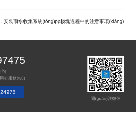
：
安裝雨水收集系統(tǒng)pp模塊過程中的注意事項(xiàng)
97475
咨詢
心服務(wù)
24978
關(guān)注微信
技術(shù)支持：
環(huán)保在線
管理登陸
sitemap.xml