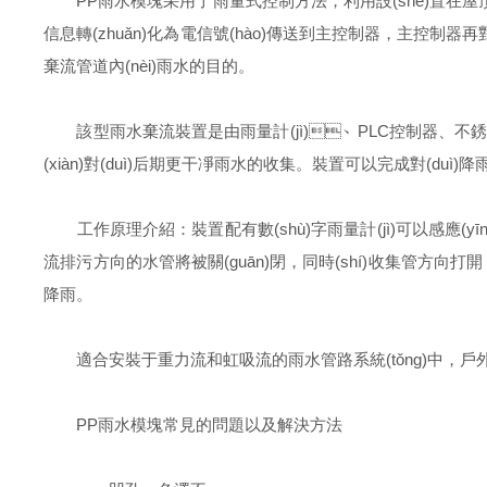
PP雨水模塊采用了雨量式控制方法，利用設(shè)置在屋頂?shù)挠
信息轉(zhuǎn)化為電信號(hào)傳送到主控制器，主控制器再對(duì)信
棄流管道內(nèi)雨水的目的。
該型雨水棄流裝置是由雨量計(jì)、PLC控制器、不銹鋼分流
(xiàn)對(duì)后期更干凈雨水的收集。裝置可以完成對(duì)降雨量
工作原理介紹：裝置配有數(shù)字雨量計(jì)可以感應(yīng)降雨量
流排污方向的水管將被關(guān)閉，同時(shí)收集管方向打開，進(j
降雨。
適合安裝于重力流和虹吸流的雨水管路系統(tǒng)中，戶外和戶內
PP雨水模塊常見的問題以及解決方法