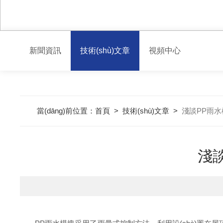
新聞資訊
技術(shù)文章
視頻中心
當(dāng)前位置：
首頁
>
技術(shù)文章
>
淺談PP雨
淺