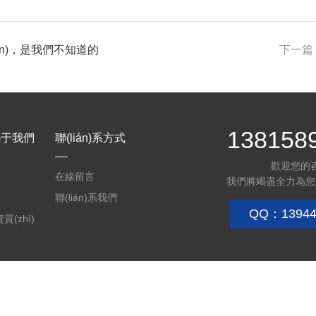
iǎn)，是我們不知道的
下一篇
138158
n)于我們
聯(lián)系方式
歡迎您的
在線留言
我們將竭盡全力為您用
聯(lián)系我們
QQ：13944
質(zhì)
備案號(hào)：蘇ICP備17017375號(hào)-2