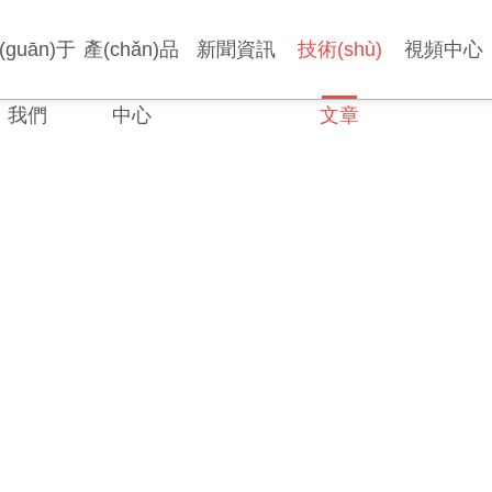
(guān)于
產(chǎn)品
新聞資訊
技術(shù)
視頻中心
我們
中心
文章