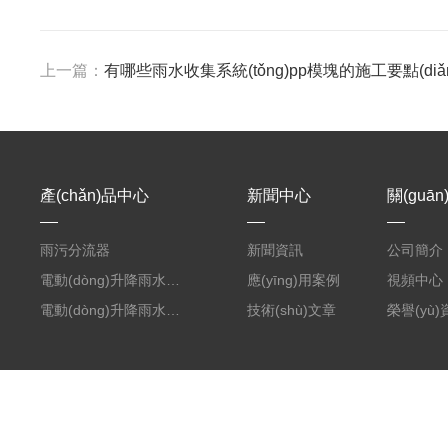
上一篇：
有哪些雨水收集系統(tǒng)pp模塊的施工要點(d
產(chǎn)品中心
新聞中心
關(guā
雨污分流器
新聞資訊
公司簡介
電動(dòng)升降雨水井蓋
應(yīng)用案例
視頻中心
電動(dòng)升降雨水篦子
技術(shù)文章
榮譽(yù)資
版權(quán)所有 © 2026 南京高源機(jī)電設(shè)備工程有限公司