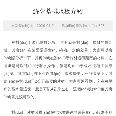
綠化蓄排水板介紹
更新時(shí)間：2026-01-21 點(diǎn)擊次數(shù)：396
在對(duì)于綠化蓄排水板，還有就是對(duì)于卷材的排水
板，其實(shí)在這里還是會(huì)存在一定的差異，大家可以實
(shí)際分析一下，其實(shí)在對(duì)于片材這種類型的材料，在
這里是可以進(jìn)行蓄水操作，但是對(duì)于板材這種工藝來
(lái)講，其實(shí)并不可以進(jìn)行蓄水操作，一般情況下，其
實(shí)在對(duì)于2公分高度的片材，大家可以看到，它在每平
米的蓄水量這塊一般是可以4公斤左右，這個(gè)數(shù)值其實
(shí)還是較可觀的。
對(duì)于片材其實(shí)在排水效果這塊還是會(huì)較為不錯