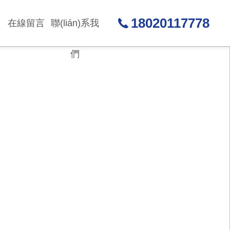
18020117778
在線留言
聯(lián)系我
們