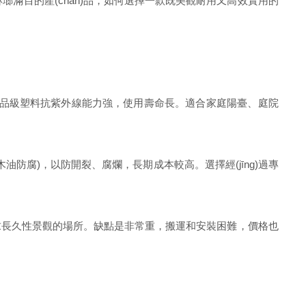
上琳瑯滿目的產(chǎn)品，如何選擇一款既美觀耐用又高效實用的
(zhì)食品級塑料抗紫外線能力強，使用壽命長。適合家庭陽臺、庭院
腐)，以防開裂、腐爛，長期成本較高。選擇經(jīng)過專
追求長久性景觀的場所。缺點是非常重，搬運和安裝困難，價格也