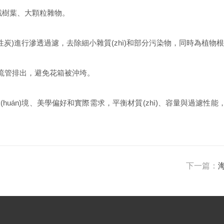
攔截樹葉、大顆粒雜物。
活性炭)進行滲透過濾，去除細小雜質(zhì)和部分污染物，同時為植物根
管排出，避免花箱被沖垮。
án)境、美學偏好和實際需求，平衡材質(zhì)、容量與過濾性能
下一篇：