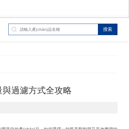
容量與過濾方式全攻略