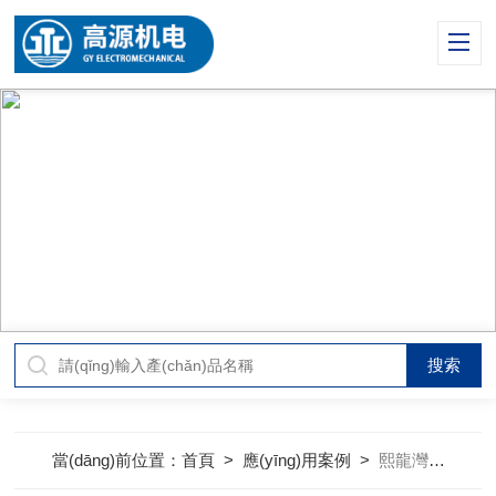
當(dāng)前位置：
首頁
>
應(yīng)用案例
>
熙龍灣項(xiàng)目