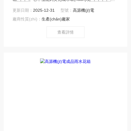
還能有效地利用雨水資源，減少城市排水系統(tǒng)
更新日期：
2025-12-31
型號：
高源機(jī)電
的壓力。
廠商性質(zhì)：
生產(chǎn)廠家
查看詳情