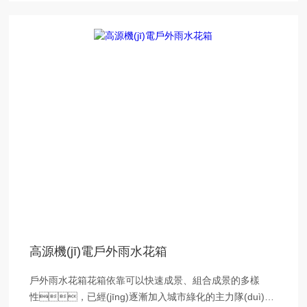
高源機(jī)電戶外雨水花箱
戶外雨水花箱花箱依靠可以快速成景、組合成景的多樣
性，已經(jīng)逐漸加入城市綠化的主力隊(duì)伍