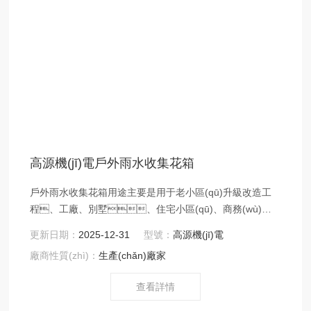
高源機(jī)電戶外雨水收集花箱
戶外雨水收集花箱用途主要是用于老小區(qū)升級改造工
程、工廠、別墅、住宅小區(qū)、商務(wù)樓
等地的屋面雨落水管網(wǎng)，實(shí)現(xiàn)雨水的
更新日期：
2025-12-31
型號：
高源機(jī)電
過濾、再利用和排放。?
廠商性質(zhì)：
生產(chǎn)廠家
查看詳情