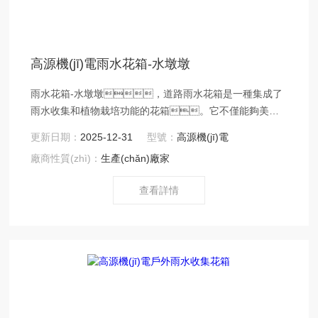
高源機(jī)電雨水花箱-水墩墩
雨水花箱-水墩墩，道路雨水花箱是一種集成了
雨水收集和植物栽培功能的花箱。它不僅能夠美化
城市環(huán)境，還能有效地利用雨水資
更新日期：
2025-12-31
型號：
高源機(jī)電
源，減少城市排水系統(tǒng)的壓力。儲
廠商性質(zhì)：
生產(chǎn)廠家
(chǔ)水量1噸。
查看詳情