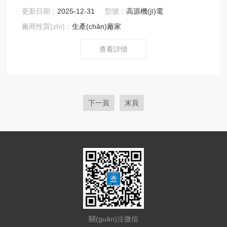
中。在城市綠化中受到越來越受到重視和歡迎。
更新日期：
2025-12-31
型號：
高源機(jī)電
廠商性質(zhì)：
生產(chǎn)廠家
查看詳情
下一頁
末頁
關(guān)注微信