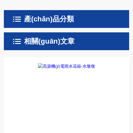
產(chǎn)品分類
相關(guān)文章