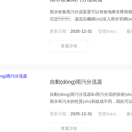
雨水收集雨污分流裝置可以有效地將非降雨期來
沉淀、溢流后繼續(xù)送入雨水管網(
體顆粒等排入污水管道，然后輸送至污水處理廠
更新日期：
2025-12-31
型號(hào)：
廠
查看詳情
自動(dòng)雨污分流器
自動(dòng)雨污分流器$n雨污分流的技術(
雨水和污水的性質(zhì)和組成不同，因此可
更新日期：
2025-12-31
型號(hào)：
廠
查看詳情