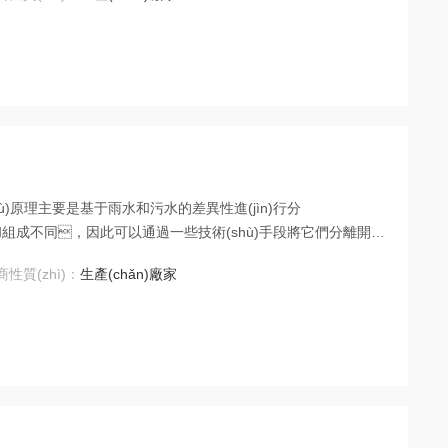
hù)原理主要是基于雨水和污水的差異性進(jìn)行分
和組成不同，因此可以通過一些技術(shù)手段將它們分離開
商性質(zhì)：
生產(chǎn)廠家