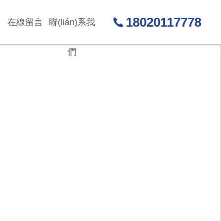
18020117778
在線留言
聯(lián)系我
們