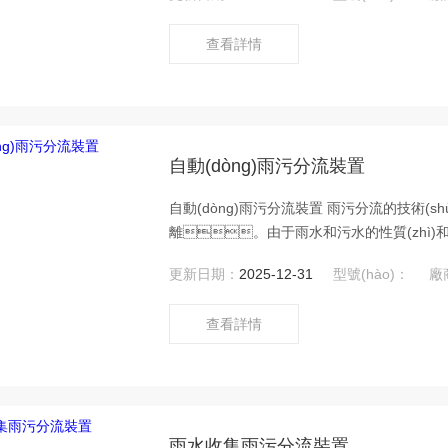
查看詳情
自動(dòng)雨污分流裝置
自動(dòng)雨污分流裝置 雨污分流的技術(s
離。由于雨水和污水的性質(zhì)
來。
更新日期：
2025-12-31
型號(hào)：
廠
查看詳情
雨水收集雨污分流裝置