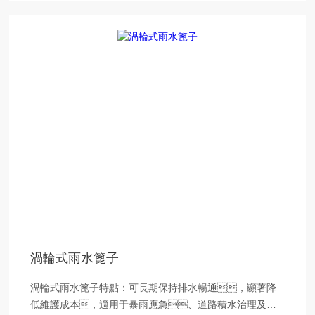
渦輪式雨水篦子
渦輪式雨水篦子特點：可長期保持排水暢通，顯著降
低維護成本，適用于暴雨應急、道路積水治理及海