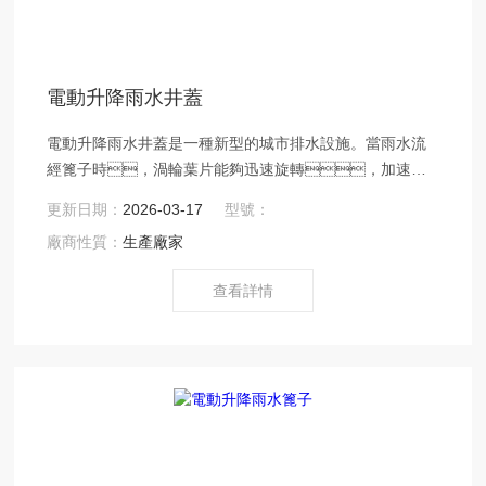
電動升降雨水井蓋
電動升降雨水井蓋是一種新型的城市排水設施。當雨水流
經篦子時，渦輪葉片能夠迅速旋轉，加速水
流通過，從而有效提高排水效率。
更新日期：
2026-03-17
型號：
廠商性質：
生產廠家
查看詳情