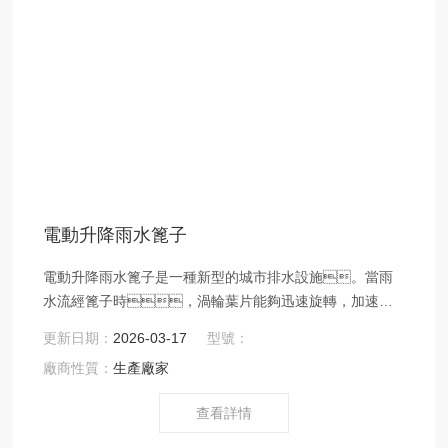
電動升降雨水篦子
電動升降雨水篦子是一種新型的城市排水設施。當雨
水流經篦子時，渦輪葉片能夠迅速旋轉，加速水
流通過，從而有效提高排水效率。
更新日期：
2026-03-17
型號：
廠商性質：
生產廠家
查看詳情