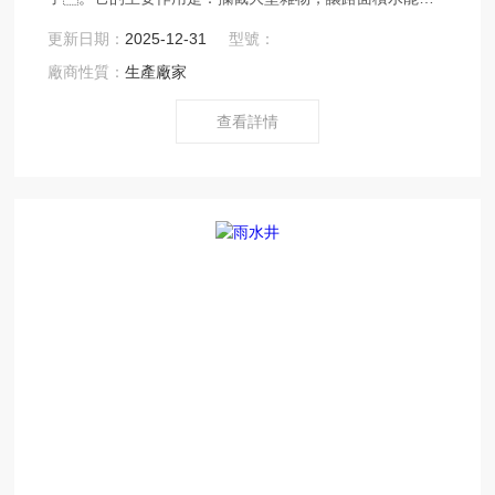
順利流入地下排水系統(tǒng)。
更新日期：
2025-12-31
型號：
廠商性質：
生產廠家
查看詳情