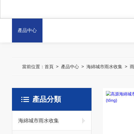
產品中心
當前位置：
首頁
>
產品中心
>
海綿城市雨水收集
>
產品分類
海綿城市雨水收集