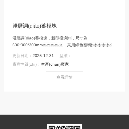
淺層調(diào)蓄模塊
淺層調(diào)蓄模塊，新型模塊，尺寸為
600*300*300mm，采用綠色塑料，
在降雨期間將來不及排放的雨水暫時儲存的設施，
更新日期：
2025-12-31
型號：
用以削減降雨峰值排放水量，延長排放時間，實現
廠商性質(zhì)：
生產(chǎn)廠家
(xiàn)排水系統(tǒng)能力提高的調(diào)蓄設施。
查看詳情