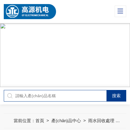
當前位置：
首頁
>
產(chǎn)品中心
>
雨水回收處理
>
淺層